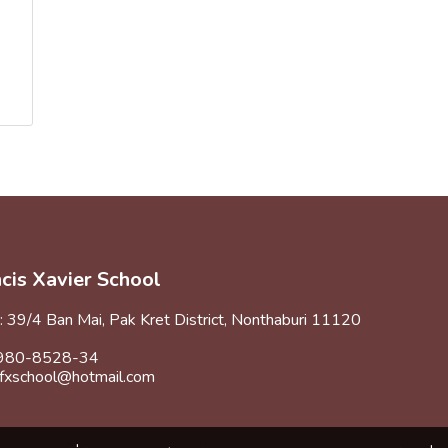
ncis Xavier School
: 39/4 Ban Mai, Pak Kret District, Nonthaburi 11120
-2980-8528-34
stfxschool@hotmail.com