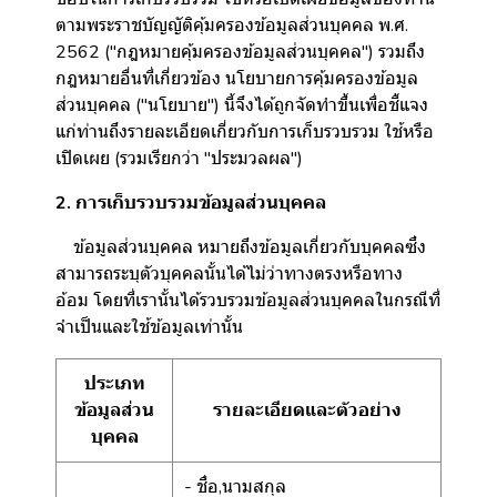
ตามพระราชบัญญัติคุ้มครองข้อมูลส่วนบุคคล พ.ศ.
2562 ("กฎหมายคุ้มครองข้อมูลส่วนบุคคล") รวมถึง
กฎหมายอื่นที่เกี่ยวข้อง นโยบายการคุ้มครองข้อมูล
ส่วนบุคคล ("นโยบาย") นี้จึงได้ถูกจัดทำขึ้นเพื่อชี้แจง
แก่ท่านถึงรายละเอียดเกี่ยวกับการเก็บรวบรวม ใช้หรือ
เปิดเผย (รวมเรียกว่า "ประมวลผล")
2. การเก็บรวบรวมข้อมูลส่วนบุคคล
ข้อมูลส่วนบุคคล หมายถึงข้อมูลเกี่ยวกับบุคคลซึ่ง
สามารถระบุตัวบุคคลนั้นได้ไม่ว่าทางตรงหรือทาง
อ้อม โดยที่เรานั้นได้รวบรวมข้อมูลส่วนบุคคลในกรณีที่
จำเป็นและใช้ข้อมูลเท่านั้น
ประเภท
ข้อมูลส่วน
รายละเอียดและตัวอย่าง
บุคคล
- ชื่อ,นามสกุล