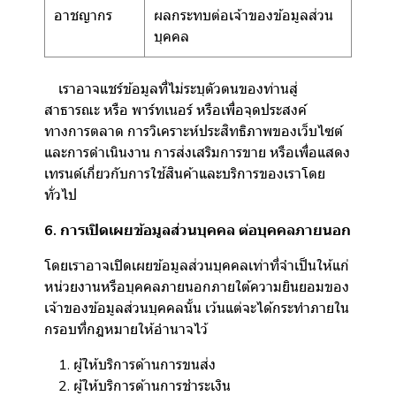
อาชญากร
ผลกระทบต่อเจ้าของข้อมูลส่วน
บุคคล
เราอาจแชร์ข้อมูลที่ไม่ระบุตัวตนของท่านสู่
สาธารณะ หรือ พาร์ทเนอร์ หรือเพื่อจุดประสงค์
ทางการตลาด การวิเคราะห์ประสิทธิภาพของเว็บไซต์
และการดำเนินงาน การส่งเสริมการขาย หรือเพื่อแสดง
เทรนด์เกี่ยวกับการใช้สินค้าและบริการของเราโดย
ทั่วไป
6. การเปิดเผยข้อมูลส่วนบุคคล ต่อบุคคลภายนอก
โดยเราอาจเปิดเผยข้อมูลส่วนบุคคลเท่าที่จำเป็นให้แก่
หน่วยงานหรือบุคคลภายนอกภายใต้ความยินยอมของ
เจ้าของข้อมูลส่วนบุคคลนั้น เว้นแต่จะได้กระทำภายใน
กรอบที่กฎหมายให้อำนาจไว้
1. ผู้ให้บริการด้านการขนส่ง
2. ผู้ให้บริการด้านการชำระเงิน