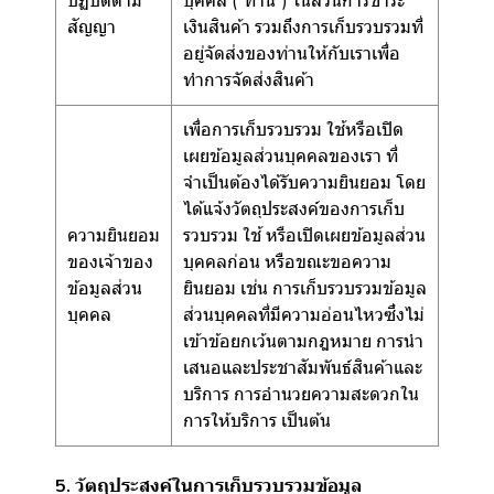
ปฏิบัติตาม
บุคคล ("ท่าน") ในส่วนการชำระ
สัญญา
เงินสินค้า รวมถึงการเก็บรวบรวมที่
อยู่จัดส่งของท่านให้กับเราเพื่อ
ทำการจัดส่งสินค้า
เพื่อการเก็บรวบรวม ใช้หรือเปิด
เผยข้อมูลส่วนบุคคลของเรา ที่
จำเป็นต้องได้รับความยินยอม โดย
ได้แจ้งวัตถุประสงค์ของการเก็บ
ความยินยอม
รวบรวม ใช้ หรือเปิดเผยข้อมูลส่วน
ของเจ้าของ
บุคคลก่อน หรือขณะขอความ
ข้อมูลส่วน
ยินยอม เช่น การเก็บรวบรวมข้อมูล
บุคคล
ส่วนบุคคลที่มีความอ่อนไหวซึ่งไม่
เข้าข้อยกเว้นตามกฎหมาย การนำ
เสนอและประชาสัมพันธ์สินค้าและ
บริการ การอำนวยความสะดวกใน
การให้บริการ เป็นต้น
5. วัตถุประสงค์ในการเก็บรวบรวมข้อมูล