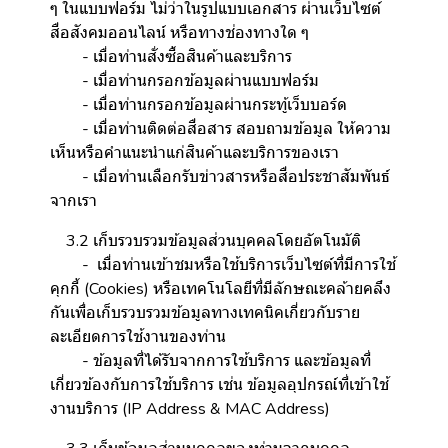
ๆ ในแบบฟอร์ม ไม่ว่าในรูปแบบเอกสาร ผ่านเว็บไซต์
สื่อสังคมออนไลน์ หรือทางช่องทางใด ๆ
- เมื่อท่านสั่งซื้อสินค้าและบริการ
- เมื่อท่านกรอกข้อมูลผ่านแบบฟอร์ม
- เมื่อท่านกรอกข้อมูลผ่านกระทู้เว็บบอร์ด
- เมื่อท่านติดต่อสื่อสาร สอบถามข้อมูล ให้ความ
เห็นหรือคำแนะนำแก่สินค้าและบริการของเรา
- เมื่อท่านเลือกรับข่าวสารหรือสื่อประชาสัมพันธ์
จากเรา
3.2 เก็บรวบรวมข้อมูลส่วนบุคคลโดยอัตโนมัติ
- เมื่อท่านเข้าชมหรือใช้บริการเว็บไซต์ที่มีการใช้
คุกกี้ (Cookies) หรือเทคโนโลยีที่มีลักษณะคล้ายคลึง
กันเพื่อเก็บรวบรวมข้อมูลทางเทคนิคเกี่ยวกับราย
ละเอียดการใช้งานของท่าน
- ข้อมูลที่ได้รับจากการใช้บริการ และข้อมูลที่
เกี่ยวข้องกับการใช้บริการ เช่น ข้อมูลอุปกรณ์ที่เข้าใช้
งานบริการ (IP Address & MAC Address)