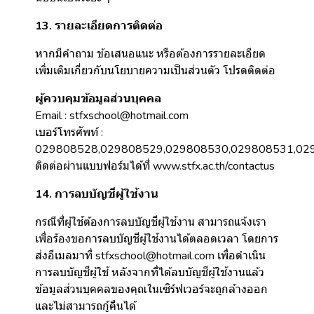
13. รายละเอียดการติดต่อ
หากมีคำถาม ข้อเสนอแนะ หรือต้องการรายละเอียด
เพิ่มเติมเกี่ยวกับนโยบายความเป็นส่วนตัว โปรดติดต่อ
ผู้ควบคุมข้อมูลส่วนบุคคล
Email : stfxschool@hotmail.com
เบอร์โทรศัพท์ :
029808528,029808529,029808530,029808531,02
ติดต่อผ่านแบบฟอร์มได้ที่
www.stfx.ac.th/contactus
14. การลบบัญชีผู้ใช้งาน
กรณีที่ผู้ใช้ต้องการลบบัญชีผู้ใช้งาน สามารถแจ้งเรา
เพื่อร้องขอการลบบัญชีผู้ใช้งานได้ตลอดเวลา โดยการ
ส่งอีเมลมาที่ stfxschool@hotmail.com เพื่อดำเนิน
การลบบัญชีผู้ใช้ หลังจากที่ได้ลบบัญชีผู้ใช้งานแล้ว
ข้อมูลส่วนบุคคลของคุณในเซิร์ฟเวอร์จะถูกล้างออก
และไม่สามารถกู้คืนได้