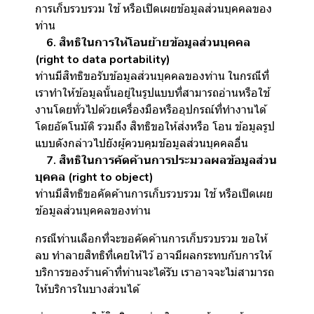
การเก็บรวบรวม ใช้ หรือเปิดเผยข้อมูลส่วนบุคคลของ
ท่าน
6. สิทธิในการให้โอนย้ายข้อมูลส่วนบุคคล
(right to data portability)
ท่านมีสิทธิขอรับข้อมูลส่วนบุคคลของท่าน ในกรณีที่
เราทำให้ข้อมูลนั้นอยู่ในรูปแบบที่สามารถอ่านหรือใช้
งานโดยทั่วไปด้วยเครื่องมือหรืออุปกรณ์ที่ทำงานได้
โดยอัตโนมัติ รวมถึง สิทธิขอให้ส่งหรือ โอน ข้อมูลรูป
แบบดังกล่าวไปยังผู้ควบคุมข้อมูลส่วนบุคคลอื่น
7. สิทธิในการคัดค้านการประมวลผลข้อมูลส่วน
บุคคล (right to object)
ท่านมีสิทธิขอคัดค้านการเก็บรวบรวม ใช้ หรือเปิดเผย
ข้อมูลส่วนบุคคลของท่าน
กรณีท่านเลือกที่จะขอคัดค้านการเก็บรวบรวม ขอให้
ลบ ทำลายสิทธิที่เคยให้ไว้ อาจมีผลกระทบกับการให้
บริการของร้านค้าที่ท่านจะได้รับ เราอาจจะไม่สามารถ
ให้บริการในบางส่วนได้