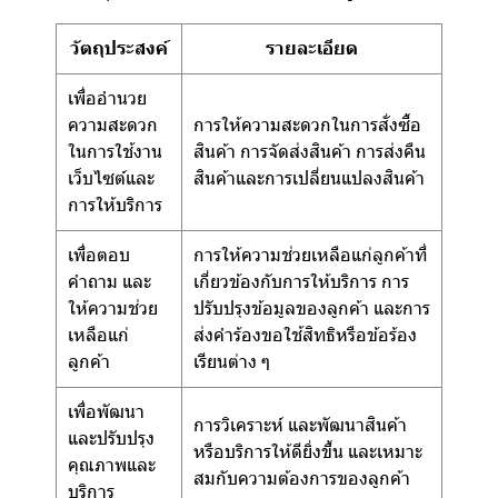
วัตถุประสงค์
รายละเอียด
เพื่ออำนวย
ความสะดวก
การให้ความสะดวกในการสั่งซื้อ
ในการใช้งาน
สินค้า การจัดส่งสินค้า การส่งคืน
เว็บไซต์และ
สินค้าและการเปลี่ยนแปลงสินค้า
การให้บริการ
เพื่อตอบ
การให้ความช่วยเหลือแก่ลูกค้าที่
คำถาม และ
เกี่ยวข้องกับการให้บริการ การ
ให้ความช่วย
ปรับปรุงข้อมูลของลูกค้า และการ
เหลือแก่
ส่งคำร้องขอใช้สิทธิหรือข้อร้อง
ลูกค้า
เรียนต่าง ๆ
เพื่อพัฒนา
การวิเคราะห์ และพัฒนาสินค้า
และปรับปรุง
หรือบริการให้ดียิ่งขึ้น และเหมาะ
คุณภาพและ
สมกับความต้องการของลูกค้า
บริการ