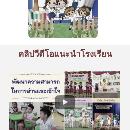
คลิปวีดีโอแนะนำโรงเรียน